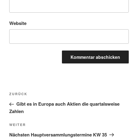
Website
Beitragsnavigation
Vorheriger
ZURÜCK
Beitrag
Gibt es in Europa auch Aktien die quartalsweise
Zahlen
Nächster
WEITER
Beitrag
Nächsten Hauptversammlungstermine KW 35