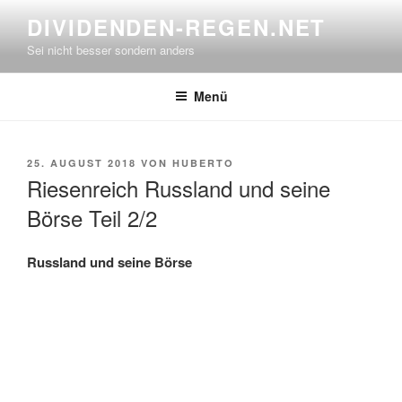
Zum
DIVIDENDEN-REGEN.NET
Inhalt
Sei nicht besser sondern anders
springen
Menü
VERÖFFENTLICHT
25. AUGUST 2018
VON
HUBERTO
AM
Riesenreich Russland und seine
Börse Teil 2/2
Russland und seine Börse