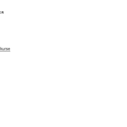
ER
kurse