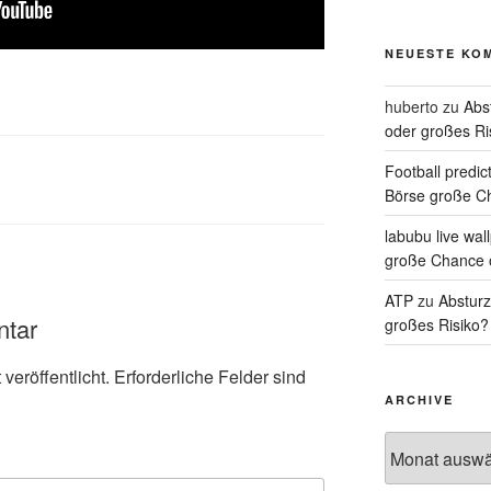
NEUESTE KO
huberto
zu
Abs
oder großes Ri
Football predic
Börse große Ch
labubu live wal
große Chance 
ATP
zu
Absturz
ntar
großes Risiko?
veröffentlicht.
Erforderliche Felder sind
ARCHIVE
Archive