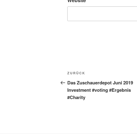
Website
Beitragsnavigation
Vorheriger
ZURÜCK
Beitrag
Das Zuschauerdepot Juni 2019
Investment #voting #Ergebnis
#Charity