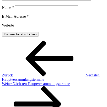
Name
*
E-Mail-Adresse
*
Website
Beitragsnavigation
Vorheriger
Beitrag
Zurück
Nächsten
Hauptversammlungstermine
Nächster
Weiter
Nächsten Hauptversammlungstermine
Beitrag