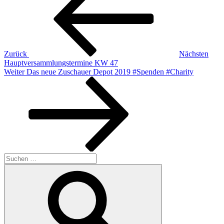
Zurück
Nächsten
Hauptversammlungstermine KW 47
Nächster
Weiter
Das neue Zuschauer Depot 2019 #Spenden #Charity
Beitrag
Suchen
nach:
Suchen