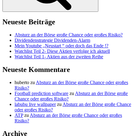
Neueste Beiträge
Absturz an der Börse große Chance oder großes Risiko?
Dividendenstrategie Dividenden-Alarm
Mein Youtube „Neustart “ oder doch das Ende !?
Watchlist Teil 2- Diese Aktien verfolge ich aktuell
Watchlist Teil 1- Aktien aus der zweiten Reihe
Neueste Kommentare
huberto
zu
Absturz an der Börse große Chance oder großes
Risiko?
Football prediction software
zu
Absturz an der Börse große
Chance oder großes Risiko?
labubu live wallpaper
zu
Absturz an der Börse große Chance
oder großes Risiko?
ATP
zu
Absturz an der Börse große Chance oder großes
Risiko?
Archive