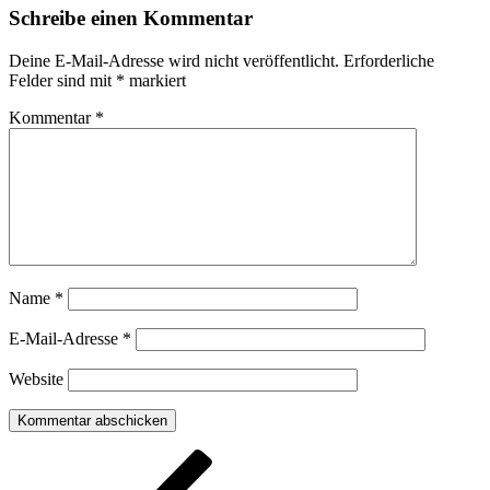
Schreibe einen Kommentar
Deine E-Mail-Adresse wird nicht veröffentlicht.
Erforderliche
Felder sind mit
*
markiert
Kommentar
*
Name
*
E-Mail-Adresse
*
Website
Beitragsnavigation
Vorheriger
Beitrag