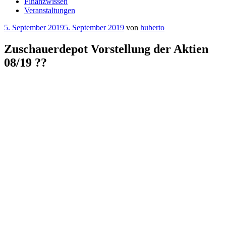
Finanzwissen
Veranstaltungen
Veröffentlicht
5. September 2019
5. September 2019
von
huberto
am
Zuschauerdepot Vorstellung der Aktien
08/19 ??