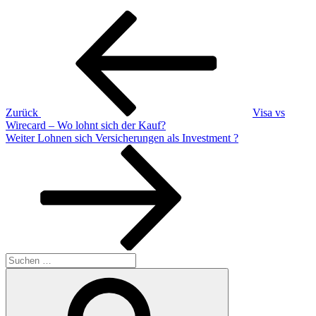
Beitragsnavigation
Vorheriger
Beitrag
Zurück
Visa vs
Wirecard – Wo lohnt sich der Kauf?
Nächster
Weiter
Lohnen sich Versicherungen als Investment ?
Beitrag
Suchen
nach:
Suchen