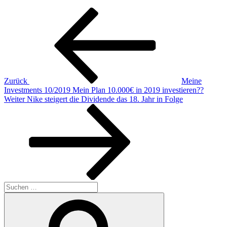
Beitragsnavigation
Vorheriger
Beitrag
Zurück
Meine
Investments 10/2019 Mein Plan 10.000€ in 2019 investieren??
Nächster
Weiter
Nike steigert die Dividende das 18. Jahr in Folge
Beitrag
Suchen
nach:
Suchen