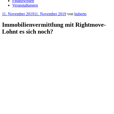
Finanzwissen
Veranstaltungen
Veröffentlicht
11. November 2019
11. November 2019
von
huberto
am
Immobilienvermittlung mit Rightmove-
Lohnt es sich noch?