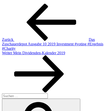
Beitragsnavigation
Vorheriger
Beitrag
Zurück
Das
Zuschauerdepot Ausgabe 10 2019 Investment #voting #Ergebnis
#Charity
Nächster
Weiter
Mein Dividenden-Kalender 2019
Beitrag
Suchen
nach:
Suchen