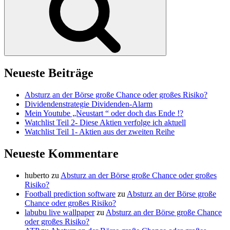
Neueste Beiträge
Absturz an der Börse große Chance oder großes Risiko?
Dividendenstrategie Dividenden-Alarm
Mein Youtube „Neustart “ oder doch das Ende !?
Watchlist Teil 2- Diese Aktien verfolge ich aktuell
Watchlist Teil 1- Aktien aus der zweiten Reihe
Neueste Kommentare
huberto
zu
Absturz an der Börse große Chance oder großes
Risiko?
Football prediction software
zu
Absturz an der Börse große
Chance oder großes Risiko?
labubu live wallpaper
zu
Absturz an der Börse große Chance
oder großes Risiko?