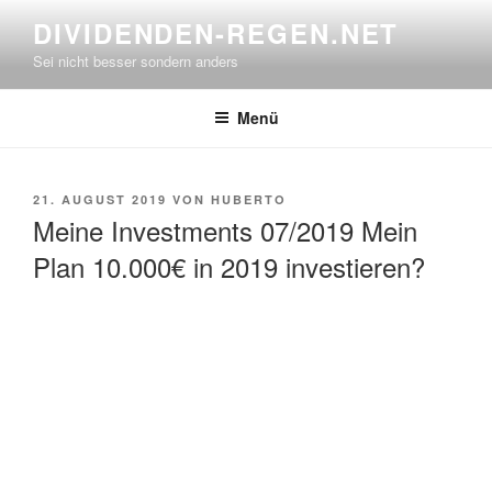
Zum
DIVIDENDEN-REGEN.NET
Inhalt
Sei nicht besser sondern anders
springen
Menü
VERÖFFENTLICHT
21. AUGUST 2019
VON
HUBERTO
AM
Meine Investments 07/2019 Mein
Plan 10.000€ in 2019 investieren?