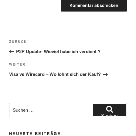
Beitragsnavigation
Vorheriger
ZURÜCK
Beitrag
P2P Update- Wieviel habe ich verdient ?
Nächster
WEITER
Beitrag
Visa vs Wirecard – Wo lohnt sich der Kauf?
Suchen
nach:
Suchen
NEUESTE BEITRÄGE