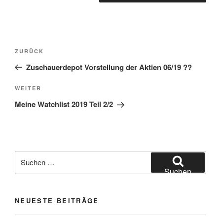
Beitragsnavigation
Vorheriger
ZURÜCK
Beitrag
Zuschauerdepot Vorstellung der Aktien 06/19 ??
Nächster
WEITER
Beitrag
Meine Watchlist 2019 Teil 2/2
Suchen
nach:
Suchen
NEUESTE BEITRÄGE