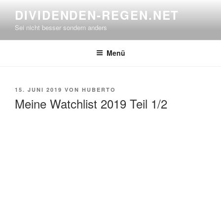
Zum
DIVIDENDEN-REGEN.NET
Inhalt
Sei nicht besser sondern anders
springen
Menü
VERÖFFENTLICHT
15. JUNI 2019
VON
HUBERTO
AM
Meine Watchlist 2019 Teil 1/2